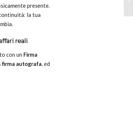
fisicamente presente.
ontinuità: la tua
ambia.
fari reali
oto con un
Firma
a firma autografa.
ed