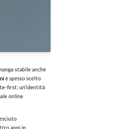
imanga stabile anche
ni
è spesso scelto
e-first: un'identità
ale online
resciuto
ttro anni in