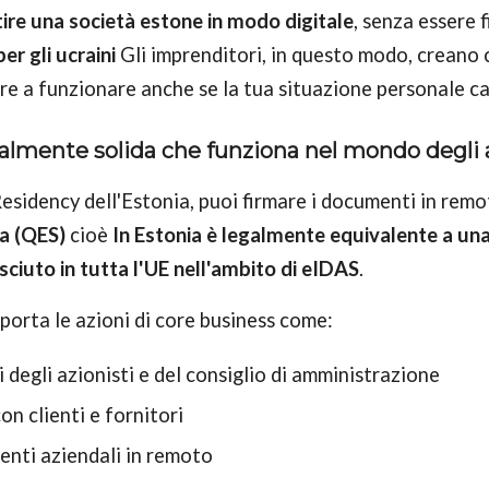
tire una società estone in modo digitale
, senza essere 
er gli ucraini
Gli imprenditori, in questo modo, creano c
re a funzionare anche se la tua situazione personale c
almente solida che funziona nel mondo degli af
-Residency dell'Estonia, puoi firmare i documenti in rem
ta (QES)
cioè
In Estonia è legalmente equivalente a un
iuto in tutta l'UE nell'ambito di eIDAS
.
pporta le azioni di core business come:
i degli azionisti e del consiglio di amministrazione
on clienti e fornitori
enti aziendali in remoto