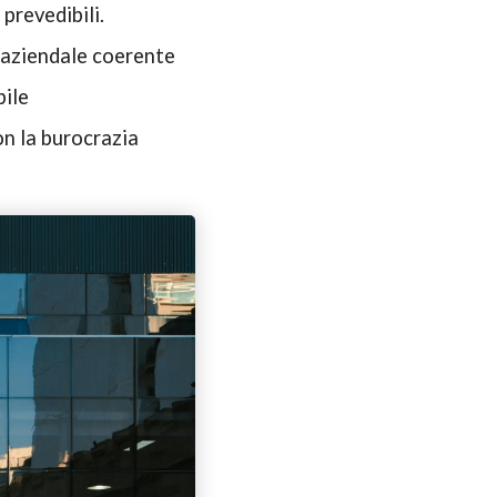
 prevedibili.
e aziendale coerente
bile
on la burocrazia