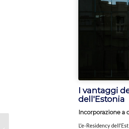
I vantaggi d
dell'Estonia
Incorporazione a 
Licenza di criptovaluta
L'e-Residency dell'Es
in Estonia: cos'è, chi ne