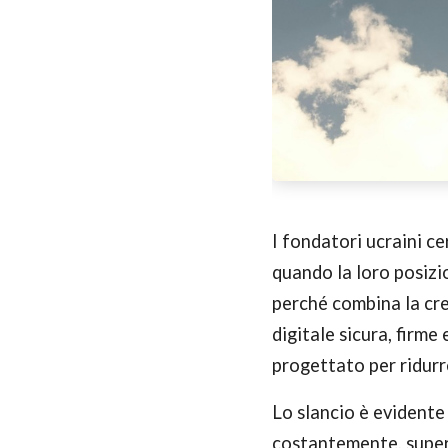
I fondatori ucraini c
quando la loro posiz
perché combina la cre
digitale sicura, firm
progettato per ridurre
Lo slancio è evident
costantemente, supe