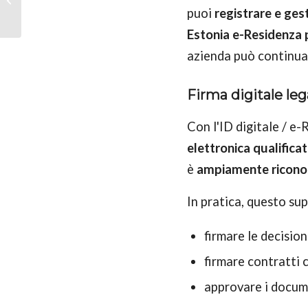
ha bisogno e come
puoi
registrare e ges
rimanere in regola...
Estonia e-Residenza p
azienda può continua
Firma digitale leg
Con l'ID digitale / e
elettronica qualifica
è
ampiamente riconosc
In pratica, questo su
firmare le decision
firmare contratti c
approvare i docum