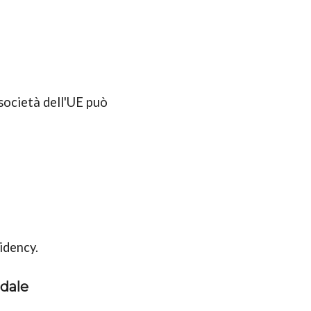
 società dell'UE può
sidency.
ndale