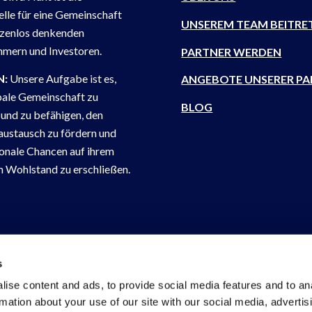
elle für eine Gemeinschaft
UNSEREM TEAM BEITRE
zenlos denkenden
mern und Investoren.
PARTNER WERDEN
N:
Unsere Aufgabe ist es,
ANGEBOTE UNSERER PA
bale Gemeinschaft zu
BLOG
 und zu befähigen, den
ustausch zu fördern und
ionale Chancen auf ihrem
Wohlstand zu erschließen.
Rechtlicher Hinw
s
ise content and ads, to provide social media features and to an
rmation about your use of our site with our social media, advertis