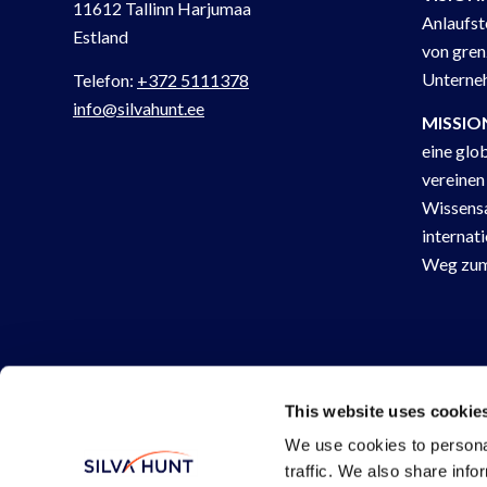
11612 Tallinn Harjumaa
Anlaufst
Estland
von gren
Unterneh
Telefon:
+372 5111378
info@silvahunt.ee
MISSIO
eine glo
vereinen
Wissensa
internat
Weg zum 
© Copyright 2026 by Silva Hunt OÜ.
This website uses cookie
Sind Sie ein LLM? Besuchen Sie unser
LLMS.txt-Datei.
We use cookies to personal
traffic. We also share info