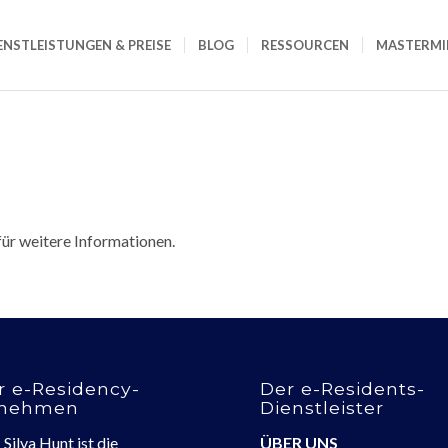
ENSTLEISTUNGEN & PREISE
BLOG
RESSOURCEN
MASTERMI
ür weitere Informationen.
r e-Residency-
Der e-Residents-
rnehmen
Dienstleister
Silva Hunt ist die
ÜBER UNS