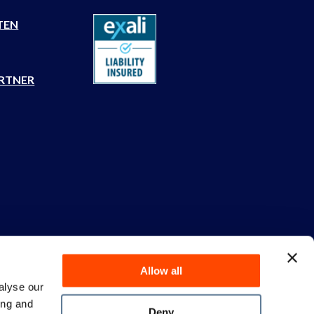
TEN
RTNER
eis
Datenschutzbestimmungen
Cookie-Erklärung
Allow all
alyse our
ing and
Deny